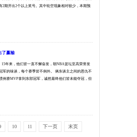
号，有2期开出2个以上奖号。其中轮空现象相对较少，本期预
今出了赢输
 15年来，他们皆一直不懈奋发，朝NBA篮坛至高荣誉发
冠军的味谈，每个赛季皆不例外。 俩东谈主之间的恩仇不
惯例赛MVP拿到东部冠军，诚然最终他们皆未能夺冠，但
9
10
11
下一页
末页