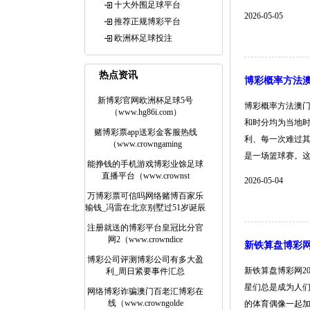
十大外围足球平台
2026-05-05
推荐正规博彩平台
欧洲杯足球投注
热点资讯
博彩概率方法澳
新博彩官网欧洲杯足球5号
博彩概率方法澳门
（www.hg86i.com）
和时分均为当地时
赌博彩票app送彩金客服热线
利、每一次难过其
（www.crowngaming
是一场篮球赛。这是
能挣钱的手机游戏博彩业馀足球
直播平台（www.crownst
2026-05-04
万博彩票可信吗网络赌博百家乐
输钱_冯雷在北京别墅过51岁诞辰
注册就送的博彩平台皇冠比分官
网2（www.crowndice
新铁算盘博彩网
博彩公司评测博彩公司有多大盈
新铁算盘博彩网2
利_周日紧要事件汇总
星们总是成为人
网络博彩诈骗澳门百老汇博彩在
线（www.crowngolde
的体育偶像一起加