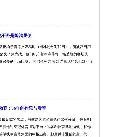
也不外是随浅显便
数据均杀青原文发稿时（当地时分5月2日），所波及日历
中痛失了第六战。他们职守着本赛季每一场丢脸的客场失
紧要的一场比赛。 博彩概率方法 对阵猛龙的第七战不仅
动容：36年的作陪与看管
外界最见谅的焦点，当然是这笔多量遗产如何分派。 体育明
不要错过皇冠体育博彩平台上的各种体育博彩游戏，和你
，将接续执掌富华集团的中枢业务。赵勇并非通俗的富二代，