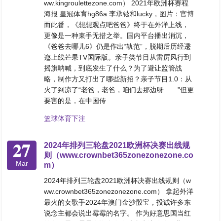
ww.kingroulettezone.com） 2021年欧洲杯赛程
海报 皇冠体育hg86a 李承铉和lucky，图片：官博
而此番，《想想观点吧爸爸》终于在外洋上线，
更像是一种束手无措之举。国内平台播出消沉，
《爸爸去哪儿6》仍是作出“轨范”，脱期后历经逶
迤上线芒果TV国际版。亲子类节目从雷厉风行到
摇旗呐喊，到底发生了什么？为了避让监管战
略，制作方又打出了哪些新招？亲子节目1.0：从
火了到凉了“老爸，老爸，咱们去那边呀……”但更
要害的是，在中国传
篮球体育下注
27
2024年排列三轮盘2021欧洲杯决赛出线规
则（www.crownbet365zonezonezone.co
Mar
m）
2024年排列三轮盘2021欧洲杯决赛出线规则（w
ww.crownbet365zonezonezone.com） 拿起外洋
最火的女歌手2024年澳门金沙骰宝，投诚许多东
说念主都会说出霉霉的名字。 作为好意思国当红