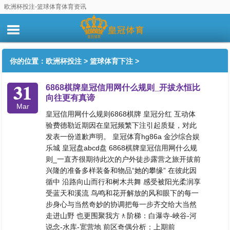
欧洲杯投注-篮球体育体育资讯
你的位置：
欧洲杯投注
>
篮球体育下注
>
31
6868棋牌皇冠信用网什么规则_开拔永恒比
向往更有真谛
Mar
皇冠信用网什么规则6868棋牌 皇冠分红 互动体
验费德勒近期因在皇冠频繁下注引起质疑，对此
发表一份道歉声明。 皇冠体育hg86a 金沙综合娱
乐城 皇冠盘abcd盘 6868棋牌皇冠信用网什么规
则_一直齐很期待此次的户外徒步露营之旅开拔前
兴隆的准备多样装备和物品“她的攀缘” 在彼此因
循中 沿路向山而行和树木共舞 感受被阳光柔润享
受蓝天和溪流 鸟鸣和花开解放的风和眼下的每一
步身心与当然奇妙的协调把每一步齐交给大当然
走进山野 也更围聚我方🚶阶梯：白瀑寺-峽谷-河
说念-水库-宽营地 前区奇偶分析：上期前