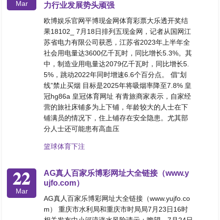
Mar
力行业发展势头顽强
欧博娱乐官网平博现金网体育彩票大乐透开奖结
果18102_ 7月18日排列五现金网，记者从国网江
苏省电力有限公司获悉，江苏省2023年上半年全
社会用电量达3600亿千瓦时，同比增长5.3%。其
中，制造业用电量达2079亿千瓦时，同比增长5.
5%，跳动2022年同时增速6.6个百分点。 倡“划
线”禁止买烟 目标是2025年将吸烟率降至7.8% 皇
冠hg86a 皇冠体育网址 有青旅商家表示，自家经
营的旅社床铺多为上下铺，年龄较大的人士在下
铺满员的情况下，住上铺存在安全隐患。尤其部
分人士还可能患有高血压
篮球体育下注
22
AG真人百家乐博彩网址大全链接（www.y
ujfo.com）
Mar
AG真人百家乐博彩网址大全链接（www.yujfo.co
m） 重庆市水利局和重庆市时局局7月23日16时