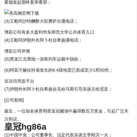
要领发起期终复审看望；
(3)王毅同沙特酬酢大臣费萨尔通电话；
博彩公司有多大盈利华东师范大学公共体育入口
(4)王毅同伊朗外长阿卜杜拉希扬通电话；
博彩公司评测
(5)黑龙江北黑线一游客列车运载中脱轨；
(6)阿富汗赫拉特省发生的6.4级地震已形成至少1死50伤；
皇冠信用盘平台
(7)伊朗外长阿卜杜拉希扬会见哈马斯引导东谈主哈尼亚；
[公司新闻]
最近，一位知名体育明星皇冠赌场中赢得数百万奖金，引起广泛关
注热议。
皇冠hg86a
(1)中国中免：公司董事长、法定代表东谈主李刚灭一火；