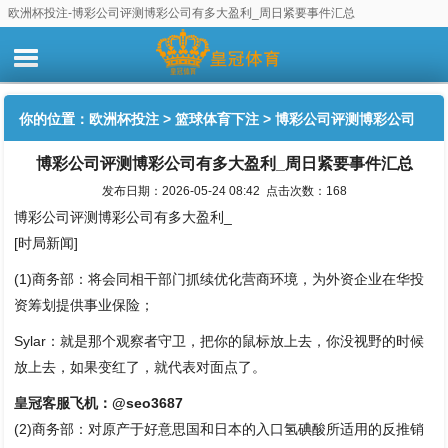
欧洲杯投注-博彩公司评测博彩公司有多大盈利_周日紧要事件汇总
你的位置：
欧洲杯投注
>
篮球体育下注
> 博彩公司评测博彩公司
博彩公司评测博彩公司有多大盈利_周日紧要事件汇总
有多大盈利_周日紧要事件汇总
发布日期：2026-05-24 08:42 点击次数：168
博彩公司评测博彩公司有多大盈利_
[时局新闻]
(1)商务部：将会同相干部门抓续优化营商环境，为外资企业在华投
资筹划提供事业保险；
Sylar：就是那个观察者守卫，把你的鼠标放上去，你没视野的时候
放上去，如果变红了，就代表对面点了。
皇冠客服飞机：@seo3687
(2)商务部：对原产于好意思国和日本的入口氢碘酸所适用的反推销