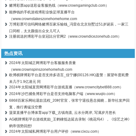
赌博彩票app送彩金客服热线（www.crowngamingclub.com）
能挣钱的手机游戏博彩业馀足球直播平台
（www.crownstakeszonehomehome.com
万博彩票可信吗网络赌博百家乐输钱_冯雷在北京别墅过51岁诞辰，一家三
口同框，太太颜值出众女儿可人
注册就送的博彩平台皇冠比分官网2（www.crowndicezonehub.com）
热点资讯
2024年太阳城正网博彩平台客服服务质量
（www.crownspinszonehomehub.com
欧博棋牌博彩平台是否支持多语言_佳宁娜(00126.HK)盈警：展望年度耗费
未几于1.9亿港元 同
2024年太阳城直营网博彩平台游戏直播（www.crowncitybet888.com）
2024年沙巴捕鱼博彩平台是否支持电脑客户端（www.wuqlo.com）
6868百家乐网站退款流程_20时官宣，张常宁退役悬念揭晓，新华社发声回
复，推行勇猛没空费
菠菜直播平台博体育app下载_古镇甪直, 云水分两岸, 写满岁月悠长
AG棋牌博彩平台游戏奖励_王鹤棣抵达延吉录制《桃花坞4》，《综艺之神》
鹤帝强势回想!
2024年太阳城私网博彩平台用户评价（www.cixcu.com）