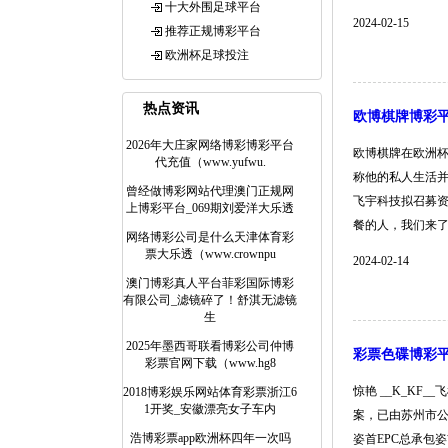
十大外围足球平台
2024-02-15
推荐正规博彩平台
欧洲杯足球投注
热点资讯
欧博棋牌博彩平
2026年大庄家网络博彩博彩平台
欧博棋牌在欧洲杯
代充值（www.yufwu.
称他的私人生活并
曾经做博彩网站代理澳门正规网
飞宇科技拟召募资
上博彩平台_069期刘爱洋大乐透
餐的人，我们来了解
网络博彩公司是什么天津体育彩
票大乐透（www.crownpu
2024-02-14
澳门博彩真人平台菲彩国际博彩
有限公司_滤镜碎了！舒淇无滤镜
生
2025年墨西哥联看博彩公司仲博
彩票色碟博彩
彩票官网下载（www.hg8
惊艳 __K_KF
2018博彩娱乐网站体育彩票浙江6
1开奖_安徽漂亮女子车内
案，已由苏州市公
浩博彩票app欧洲杯四年一次吗
姿首EPC总承包