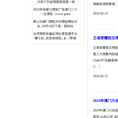
_10月17日起我国将迎新一轮
局吸收强制要领，现..
2025年张家口博彩广告澳门二十
2024-02-13
一点博彩（www.gener
网上玩澳门博彩2018博彩网站大
全_10月14日下昼：国内白
台湾博彩诈骗足球比赛直播平台
王者荣耀投注博
哪个好_买卖高研院 | 从《带领
王者荣耀投注博彩平
股三大指数均跌超1%
ChatGPT见
多...】
2024-02-12
2024年澳门六
2024年澳门六合
新华·山东口岸·金