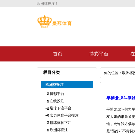
欧洲杯投注！
首页
博彩平台
推荐正规博彩平台
欧洲杯足球投注
栏目分类
你的位置：
欧洲杯
欧洲杯投注
博彩平台
平博龙虎斗网
在线投注
足球下注平台
平博龙虎斗努力平
实力体育平台投注
友大姐的形象又
篮球体育下注
错，允许我方偶尔
欧洲杯投注
是“能好却不肯努力