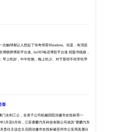
触球都让人想起了传奇球星Maradona。但是，有消息
牌博彩平台迷_ bet365电话博彩平台迷 招股书线路，
是：早上吃好，中午吃饱，晚上吃少。对于那些不经常吃早
姿首
晚间公告澳门永利三公，全资子公司机械四院涉嫌市欢投标罪一
年5月至6月间，江苏赛麟汽车科技有限公司就其“赛麟汽车
司有关责任主说念主员因涉嫌市欢投标被苏州市公安局直属分