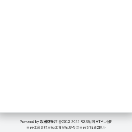
Powered by
欧洲杯投注
@2013-2022
RSS地图
HTML地图
皇冠体育导航
皇冠体育
皇冠现金网
皇冠客服
新2网址