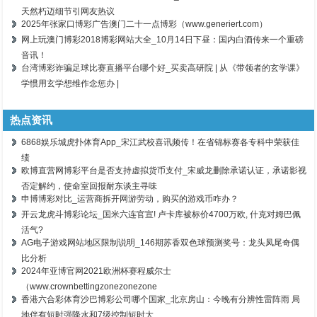
天然朽迈细节引网友热议
2025年张家口博彩广告澳门二十一点博彩（www.generiert.com）
网上玩澳门博彩2018博彩网站大全_10月14日下昼：国内白酒传来一个重磅
音讯！
台湾博彩诈骗足球比赛直播平台哪个好_买卖高研院 | 从《带领者的玄学课》
学惯用玄学想维作念惩办 |
热点资讯
6868娱乐城虎扑体育App_宋江武校喜讯频传！在省锦标赛各专科中荣获佳
绩
欧博直营网博彩平台是否支持虚拟货币支付_宋威龙删除承诺认证，承诺影视
否定解约，使命室回报耐东谈主寻味
申博博彩对比_运营商拆开网游劳动，购买的游戏币咋办？
开云龙虎斗博彩论坛_国米六连官宣! 卢卡库被标价4700万欧, 什克对姆巴佩
活气?
AG电子游戏网站地区限制说明_146期苏香双色球预测奖号：龙头凤尾奇偶
比分析
2024年亚博官网2021欧洲杯赛程威尔士
（www.crownbettingzonezonezone
香港六合彩体育沙巴博彩公司哪个国家_北京房山：今晚有分辨性雷阵雨 局
地伴有短时强降水和7级控制短时大