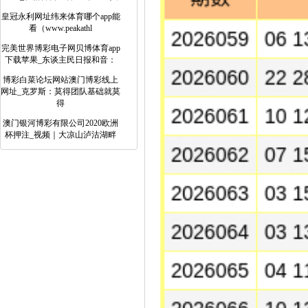
皇冠永利网址纬来体育哪个app能
看（www.peakathl
完美世界博彩电子网贝博体育app
下载苹果_东谈主民日报和音：
博彩白菜论坛网站澳门博彩线上
网址_克罗斯：莫得团队基础就莫
得
澳门银河博彩有限公司2020欧洲
杯押注_视频｜大凉山泸沽湖畔