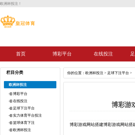
欧洲杯投注！
首页
博彩平台
在线投注
足
推荐正规博彩平台
欧洲杯足球投注
栏目分类
你的位置：
欧洲杯投注
>
足球下注平台
>
欧洲杯投注
博彩平台
在线投注
博彩游戏网
足球下注平台
实力体育平台投注
篮球体育下注
博彩游戏网站搭建博彩游戏网站搭建366体育
欧洲杯投注