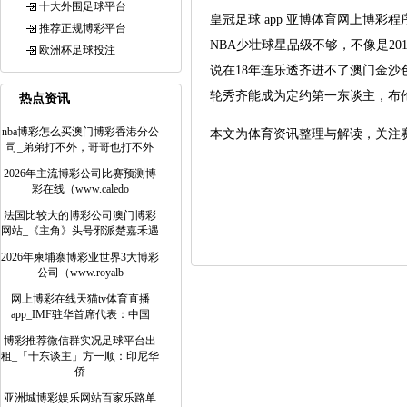
十大外围足球平台
皇冠足球 app 亚博体育网上博彩程
推荐正规博彩平台
NBA少壮球星品级不够，不像是2
欧洲杯足球投注
说在18年连乐透齐进不了澳门金
轮秀齐能成为定约第一东谈主，布
热点资讯
nba博彩怎么买澳门博彩香港分公
本文为体育资讯整理与解读，关注赛
司_弟弟打不外，哥哥也打不外
2026年主流博彩公司比赛预测博
彩在线（www.caledo
法国比较大的博彩公司澳门博彩
网站_《主角》头号邪派楚嘉禾遇
2026年柬埔寨博彩业世界3大博彩
公司（www.royalb
网上博彩在线天猫tv体育直播
app_IMF驻华首席代表：中国
博彩推荐微信群实况足球平台出
租_「十东谈主」方一顺：印尼华
侨
亚洲城博彩娱乐网站百家乐路单