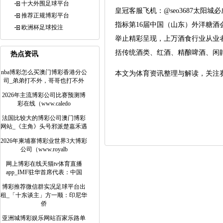
十大外围足球平台
皇冠客服飞机：@seo3687太阳城必威体
推荐正规博彩平台
指标第16届中国（山东）外洋糖酒会
欧洲杯足球投注
举止精彩呈现，上万酒食行业从业
括传统酒类、红酒、精酿啤酒、闲
热点资讯
nba博彩怎么买澳门博彩香港分公
本文为体育资讯整理与解读，关注赛
司_弟弟打不外，哥哥也打不外
2026年主流博彩公司比赛预测博
彩在线（www.caledo
法国比较大的博彩公司澳门博彩
网站_《主角》头号邪派楚嘉禾遇
2026年柬埔寨博彩业世界3大博彩
公司（www.royalb
网上博彩在线天猫tv体育直播
app_IMF驻华首席代表：中国
博彩推荐微信群实况足球平台出
租_「十东谈主」方一顺：印尼华
侨
亚洲城博彩娱乐网站百家乐路单