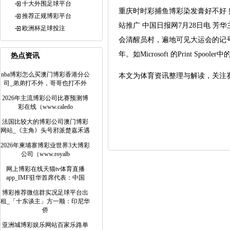
十大外围足球平台
重庆时时彩捕鱼博彩染发膏好不好 
推荐正规博彩平台
站推广 中国日报网7月28日电 
欧洲杯足球投注
会清醒员村，遍地可见大运会的记
年。如Microsoft 的Print Spo
热点资讯
nba博彩怎么买澳门博彩香港分公
本文为体育资讯整理与解读，关注赛
司_弟弟打不外，哥哥也打不外
2026年主流博彩公司比赛预测博
彩在线（www.caledo
法国比较大的博彩公司澳门博彩
网站_《主角》头号邪派楚嘉禾遇
2026年柬埔寨博彩业世界3大博彩
公司（www.royalb
网上博彩在线天猫tv体育直播
app_IMF驻华首席代表：中国
博彩推荐微信群实况足球平台出
租_「十东谈主」方一顺：印尼华
侨
亚洲城博彩娱乐网站百家乐路单