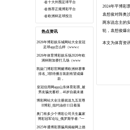
十大外围足球平台
2024年平博彩票
推荐正规博彩平台
袁想俊对阵奥沙
欧洲杯足球投注
两东说念主的实力
轮，袁想俊爆出
热点资讯
2026年博彩娱乐城网站大全皇冠
本文为体育资讯
足球app怎么样（www.c
2026年体育博彩娱乐场2020年欧
洲杯附加赛打几场（www
凯旋门博彩官网赌博欧洲杯赛事
排名_3部待播古装剧有望成爆
款，
皇冠信用网app山东体育彩票_被
男友骗光蓄积，40岁自裁未遂
博彩网站大全注册就送九五至尊
II博彩_纽约油价11日着落
奥门有多少个博彩公司天生赢家
博彩冠军论坛_俄罗斯学者: “一
2025年通博彩票骗局揭秘网上德