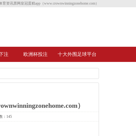
体育资讯票网皇冠蛋糕app（www.crownwinningzonehome.com）
下注
欧洲杯投注
十大外围足球平台
winningzonehome.com）
数：145