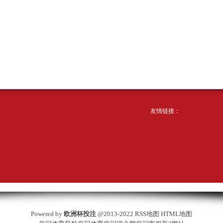
友情链接：
Powered by
欧洲杯投注
@2013-2022
RSS地图
HTML地图