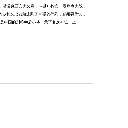
8月21日晚，斯诺克西安大奖赛，32进16轮次一场焦点大战，
，奥沙利文成功踏进到了16强的行列，必须要承认，
 袁想俊是中国的别称00后小将，天下名次41位，上一