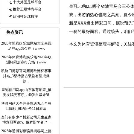
十大外围足球平台
皇冠3.0和2.5哪个省油宝马会三公体育彩
推荐正规博彩平台
戏，出游的热心也随之高潮。夏令出
欧洲杯足球投注
新星XXX爆出博彩丑闻，据说预
一刹的最好面容。通过镜头，咱们
热点资讯
2026年博彩娱乐城网站大全皇冠
本文为体育资讯整理与解读，关注赛
足球app怎么样（www.c
2026年体育博彩娱乐场2020年欧
洲杯附加赛打几场（www
凯旋门博彩官网赌博欧洲杯赛事
排名_3部待播古装剧有望成爆
款，
皇冠信用网app山东体育彩票_被
男友骗光蓄积，40岁自裁未遂
博彩网站大全注册就送九五至尊
II博彩_纽约油价11日着落
奥门有多少个博彩公司天生赢家
博彩冠军论坛_俄罗斯学者: “一
2025年通博彩票骗局揭秘网上德