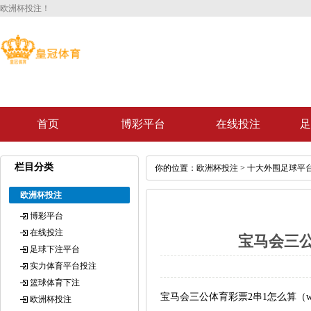
欧洲杯投注！
首页
博彩平台
在线投注
足
推荐正规博彩平台
欧洲杯足球投注
栏目分类
你的位置：
欧洲杯投注
>
十大外围足球平
欧洲杯投注
博彩平台
在线投注
宝马会三公体育
足球下注平台
实力体育平台投注
篮球体育下注
宝马会三公体育彩票2串1怎么算（www.roy
欧洲杯投注