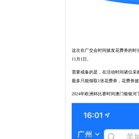
这次在广交会时间披发花费券的时分为
11月1日。
需要戒备的是，在活动时间诸位采购
最多只能领取1张花费券，花费券
2024年欧洲杯比赛时间澳门银银河