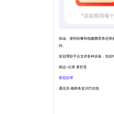
加油、便利轻餐和电阛阓景券还将
待。
皇冠博彩平台支持多种设备，包括P
南边+记者 黄舒旻
皇冠足球
通信员 穗商务宣沙巴在线