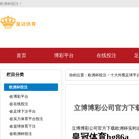
欧洲杯投注！
首页
博彩平台
在线投注
足
推荐正规博彩平台
欧洲杯足球投注
栏目分类
你的位置：
欧洲杯投注
>
十大外围足球平
欧洲杯投注
博彩平台
在线投注
立博博彩公司官方下载
足球下注平台
实力体育平台投注
篮球体育下注
立博博彩公司官方下载欧洲杯实时
欧洲杯投注
皇冠体育hg86a