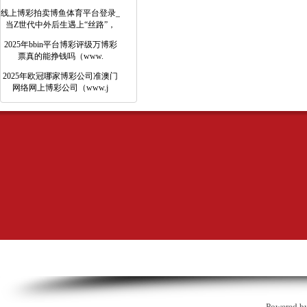
线上博彩拍卖博鱼体育平台登录_
当Z世代中外后生遇上“丝路”，
2025年bbin平台博彩评级万博彩
票真的能挣钱吗（www.
2025年欧冠哪家博彩公司准澳门
网络网上博彩公司（www.j
Powered b