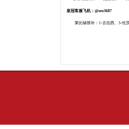
皇冠客服飞机：@seo3687
莱比锡替补：1-古拉西、3-伦茨、