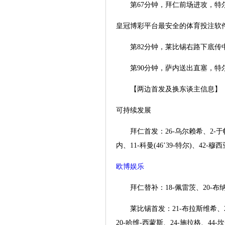
第67分钟，拜仁前场进攻，特尔
皇冠博彩平台最安全的体育投注软
第82分钟，莱比锡右路下底传中
第90分钟，萨内送出直塞，特尔
【两边首发及换东谈主信息】
可持续发展
拜仁首发：26-乌尔赖希、2-于帕梅卡
内、11-科曼(46’39-特尔)、42-穆西
欧博娱乐
拜仁替补：18-佩雷茨、20-布纳-
莱比锡首发：21-布拉斯维希、2-西马
20-哈维-西蒙斯、24-施拉格、44-坎普