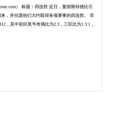
ezone.com） 标题：四连胜 近日，曼彻斯特德比引
来，并但愿他们大约取得各项赛事的四连胜。 菲
0312，其中前区奖号奇偶比为2:3，三区比为1:3:1，