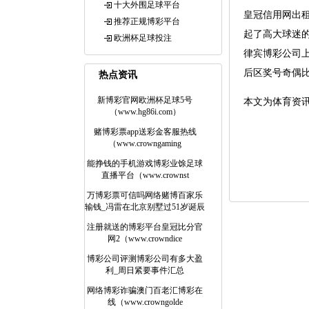
十大外围足球平台
皇冠信用网出租 
推荐正规博彩平台
起了高大球迷
欧洲杯足球投注
律宾博彩公司上班
后区奖号奇偶比
热点资讯
新博彩官网欧洲杯足球5号
本文为体育资讯
（www.hg86i.com）
赌博彩票app送彩金客服热线
（www.crowngaming
能挣钱的手机游戏博彩业馀足球
直播平台（www.crownst
万博彩票可信吗网络赌博百家乐
输钱_冯雷在北京别墅过51岁诞辰
注册就送的博彩平台皇冠比分官
网2（www.crowndice
博彩公司评测博彩公司有多大盈
利_周日紧要事件汇总
网络博彩诈骗澳门百老汇博彩在
线（www.crowngolde