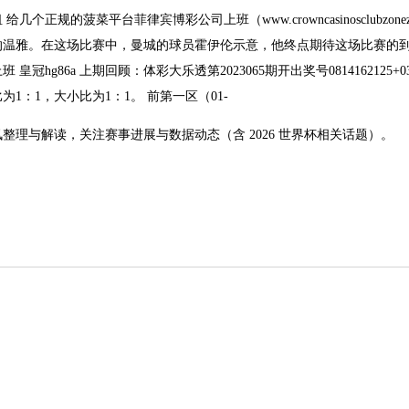
给几个正规的菠菜平台菲律宾博彩公司上班（www.crowncasinosclubzon
的温雅。在这场比赛中，曼城的球员霍伊伦示意，他终点期待这场比赛的到
 皇冠hg86a 上期回顾：体彩大乐透第2023065期开出奖号0814162125+
为1：1，大小比为1：1。 前第一区（01-
整理与解读，关注赛事进展与数据动态（含 2026 世界杯相关话题）。