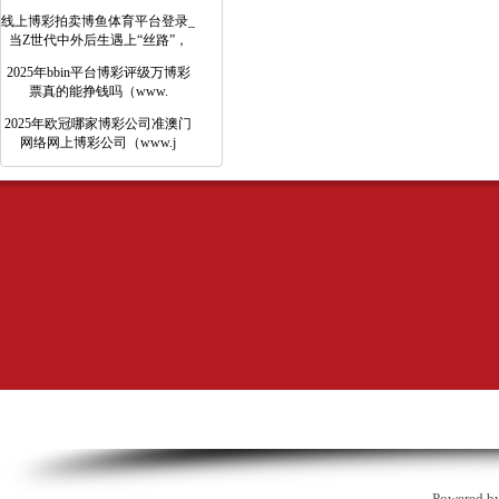
线上博彩拍卖博鱼体育平台登录_
当Z世代中外后生遇上“丝路”，
2025年bbin平台博彩评级万博彩
票真的能挣钱吗（www.
2025年欧冠哪家博彩公司准澳门
网络网上博彩公司（www.j
Powered b