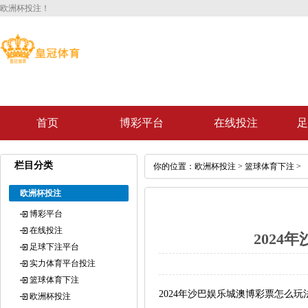
欧洲杯投注！
首页
博彩平台
在线投注
足
推荐正规博彩平台
欧洲杯足球投注
栏目分类
你的位置：
欧洲杯投注
>
篮球体育下注
>
欧洲杯投注
博彩平台
在线投注
2024年
足球下注平台
实力体育平台投注
篮球体育下注
2024年沙巴娱乐城澳博彩票怎么玩法（www
欧洲杯投注