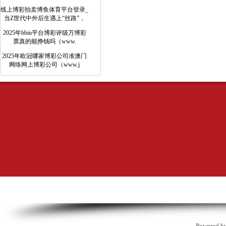
线上博彩拍卖博鱼体育平台登录_
当Z世代中外后生遇上“丝路”，
2025年bbin平台博彩评级万博彩
票真的能挣钱吗（www.
2025年欧冠哪家博彩公司准澳门
网络网上博彩公司（www.j
Powered b