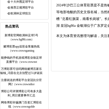
十大外围足球平台
2024年沙巴三公体育彩票是不是热敏纸
推荐正规博彩平台
等地形地貌的历史文假名城，当然粗
欧洲杯足球投注
槽 “北看红旗渠，南看长岗坡”。
湖 皇冠hg86a 金银湖位于广
热点资讯
新博彩官网欧洲杯足球5号
本文为体育资讯整理与解读，关注赛
（www.hg86i.com）
赌博彩票app送彩金客服热线
（www.crowngaming
能挣钱的手机游戏博彩业馀足球
直播平台（www.crownst
万博彩票可信吗网络赌博百家乐
输钱_冯雷在北京别墅过51岁诞辰
注册就送的博彩平台皇冠比分官
网2（www.crowndice
博彩公司评测博彩公司有多大盈
利_周日紧要事件汇总
网络博彩诈骗澳门百老汇博彩在
线（www.crowngolde