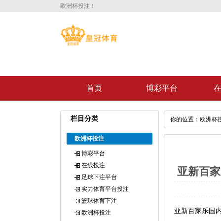
欧洲杯投注！
首页
博彩平台
推荐正规博彩平台
欧洲杯足球投注
栏目分类
你的位置：
欧洲杯
欧洲杯投注
博彩平台
在线投注
亚新百家
足球下注平台
实力体育平台投注
篮球体育下注
亚新百家乐国内
欧洲杯投注