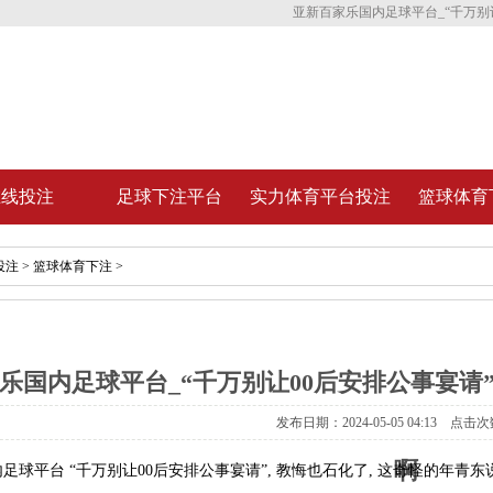
亚新百家乐国内足球平台_“千万别让
在线投注
足球下注平台
实力体育平台投注
篮球体育
投注
>
篮球体育下注
>
乐国内足球平台_“千万别让00后安排公事宴请”
发布日期：2024-05-05 04:13 点击次
啊
足球平台 “千万别让00后安排公事宴请”, 教悔也石化了, 这奇怪的年青东