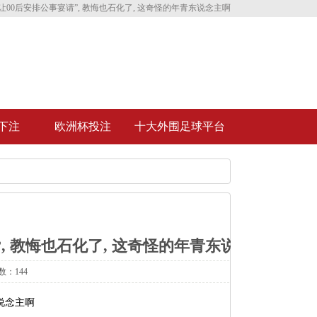
00后安排公事宴请”, 教悔也石化了, 这奇怪的年青东说念主啊
下注
欧洲杯投注
十大外围足球平台
, 教悔也石化了, 这奇怪的年青东说念主
数：144
说念主啊