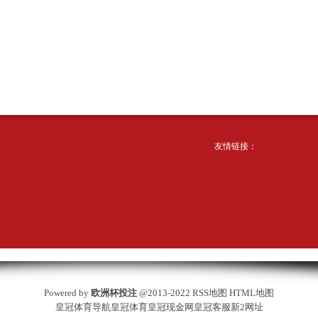
友情链接：
Powered by
欧洲杯投注
@2013-2022
RSS地图
HTML地图
皇冠体育导航
皇冠体育
皇冠现金网
皇冠客服
新2网址