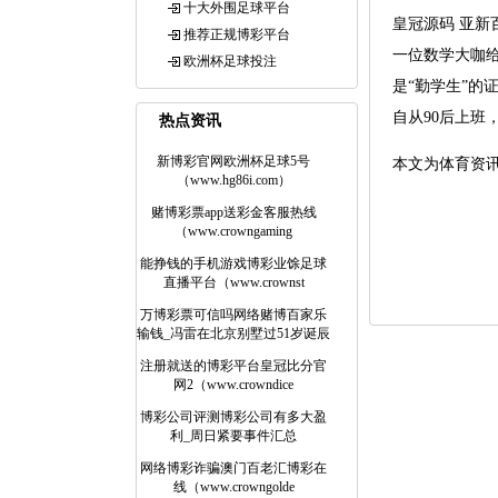
十大外围足球平台
皇冠源码 亚新
推荐正规博彩平台
一位数学大咖
欧洲杯足球投注
是“勤学生”
自从90后上班
热点资讯
新博彩官网欧洲杯足球5号
本文为体育资讯
（www.hg86i.com）
赌博彩票app送彩金客服热线
（www.crowngaming
能挣钱的手机游戏博彩业馀足球
直播平台（www.crownst
万博彩票可信吗网络赌博百家乐
输钱_冯雷在北京别墅过51岁诞辰
注册就送的博彩平台皇冠比分官
网2（www.crowndice
博彩公司评测博彩公司有多大盈
利_周日紧要事件汇总
网络博彩诈骗澳门百老汇博彩在
线（www.crowngolde