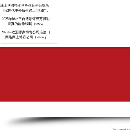
线上博彩拍卖博鱼体育平台登录_
当Z世代中外后生遇上“丝路”，
2025年bbin平台博彩评级万博彩
票真的能挣钱吗（www.
2025年欧冠哪家博彩公司准澳门
网络网上博彩公司（www.j
Powered b