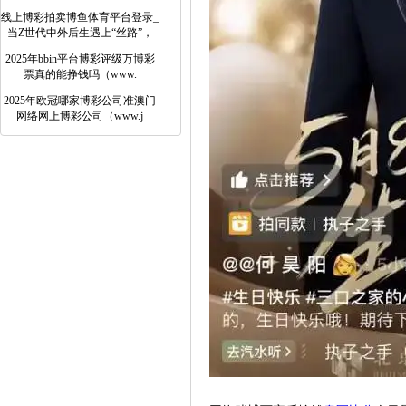
线上博彩拍卖博鱼体育平台登录_
当Z世代中外后生遇上“丝路”，
2025年bbin平台博彩评级万博彩
票真的能挣钱吗（www.
2025年欧冠哪家博彩公司准澳门
网络网上博彩公司（www.j