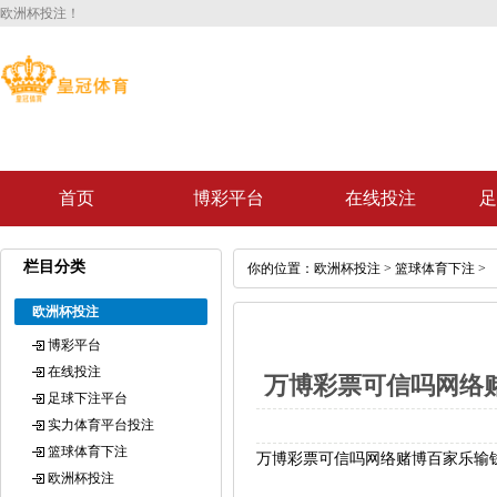
欧洲杯投注！
首页
博彩平台
在线投注
足
推荐正规博彩平台
欧洲杯足球投注
栏目分类
你的位置：
欧洲杯投注
>
篮球体育下注
>
欧洲杯投注
博彩平台
在线投注
万博彩票可信吗网络
足球下注平台
实力体育平台投注
篮球体育下注
万博彩票可信吗网络赌博百家乐输
欧洲杯投注