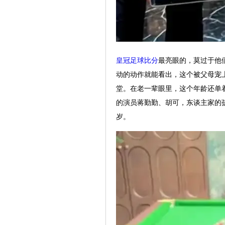
皇冠足球比分
最亮眼的，莫过于他
动的动作就能看出，这个被父母宠上
堂。在老一辈眼里，这个年龄还单着
的演员蒋勤勤、胡可，东谈主家的
岁。