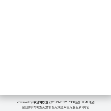
Powered by
欧洲杯投注
@2013-2022
RSS地图
HTML地图
皇冠体育导航
皇冠体育
皇冠现金网
皇冠客服
新2网址