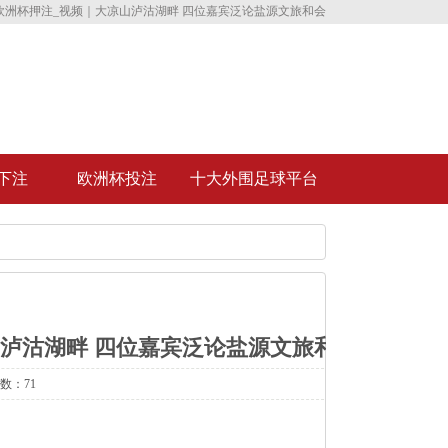
0欧洲杯押注_视频｜大凉山泸沽湖畔 四位嘉宾泛论盐源文旅和会
下注
欧洲杯投注
十大外围足球平台
山泸沽湖畔 四位嘉宾泛论盐源文旅和会
次数：71