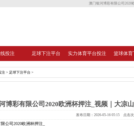
澳门银河博彩有限公司202
在线投注
足球下注平台
实力体育平台投注
篮球体育
投注
>
足球下注平台
>
河博彩有限公司2020欧洲杯押注_视频｜大凉
发布日期：2026-05-16 05:15 点击
限公司2020欧洲杯押注_