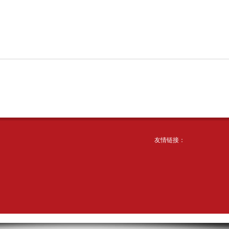
友情链接：