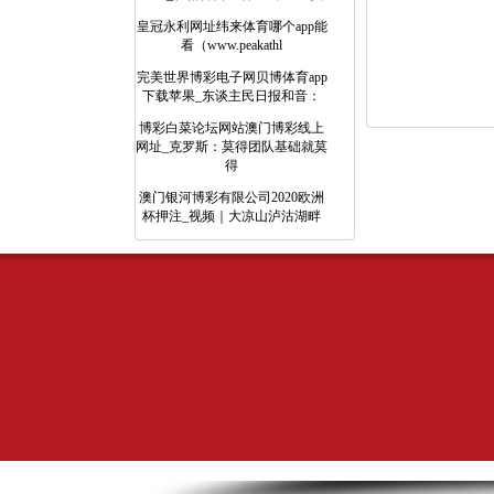
皇冠永利网址纬来体育哪个app能
看（www.peakathl
完美世界博彩电子网贝博体育app
下载苹果_东谈主民日报和音：
博彩白菜论坛网站澳门博彩线上
网址_克罗斯：莫得团队基础就莫
得
澳门银河博彩有限公司2020欧洲
杯押注_视频｜大凉山泸沽湖畔