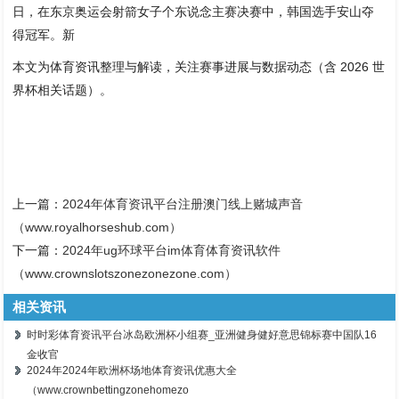
日，在东京奥运会射箭女子个东说念主赛决赛中，韩国选手安山夺
得冠军。新
本文为体育资讯整理与解读，关注赛事进展与数据动态（含 2026 世
界杯相关话题）。
上一篇：
2024年体育资讯平台注册澳门线上赌城声音
（www.royalhorseshub.com）
下一篇：
2024年ug环球平台im体育体育资讯软件
（www.crownslotszonezonezone.com）
相关资讯
时时彩体育资讯平台冰岛欧洲杯小组赛_亚洲健身健好意思锦标赛中国队16
金收官
2024年2024年欧洲杯场地体育资讯优惠大全
（www.crownbettingzonehomezo