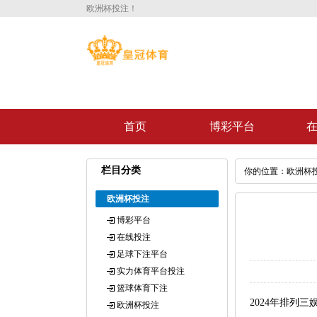
欧洲杯投注！
首页
博彩平台
推荐正规博彩平台
欧洲杯足球投注
栏目分类
你的位置：
欧洲杯
欧洲杯投注
博彩平台
在线投注
足球下注平台
实力体育平台投注
篮球体育下注
2024年排列三娱
欧洲杯投注