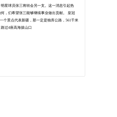
言称，明星球员张三将转会另一支。这一消息引起热
何，们希望张三能够继续事业做出贡献。 皇冠
）要是选一个景点代表新疆，那一定是独库公路，561千米
路过4座高海拔山口