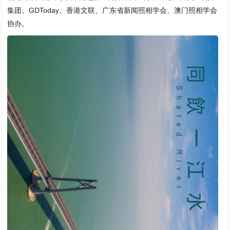
集团、GDToday、香港文联、广东省新闻照相学会、澳门照相学会
协办。