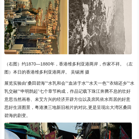
（右图）约1870—1880年，香港维多利亚港两岸，作家不祥。（左
图）本日的香港维多利亚港两岸。 吴锡洲 摄
展览实验由“桑田碧海”“水乳和会”“血浓于水”“水天一色”“衣锦还乡”“水
乳交融”“申明鹊起”七个章节构成，作品记载下珠江奔腾不息的壮好
意思当然画卷、未艾方兴的经济开辟方位以及庶民依水而居的好意
思好生涯图景，粤港澳三地新旧相片的对比,更是呈现出大湾区桑田
碧海的剧变。