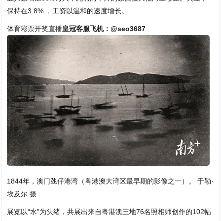
保持在3.8% ，工资以温和的速度增长。
体育彩票开奖直播
皇冠客服飞机：@seo3687
1844年，澳门氹仔港湾（粤港澳大湾区最早期的影像之一）。 于勒·
埃及尔 摄
展览以“水”为头绪，共展出来自粤港澳三地76名照相师创作的102幅