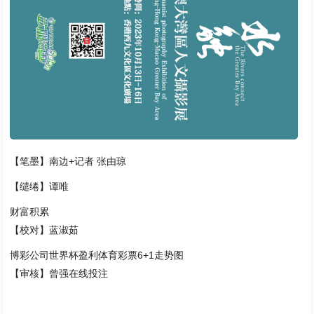
【笔墨】南边+记者 张由琼
【缱绻】谭唯
财富积累
【校对】蓝淑茹
博彩公司世界杯盈利体育彩票6+1走势图
【审核】曾强在线投注