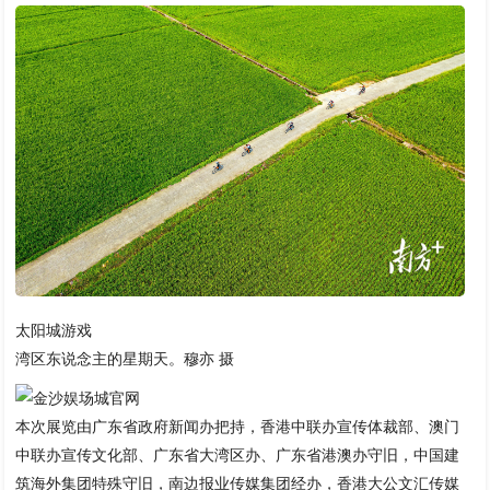
太阳城游戏
湾区东说念主的星期天。穆亦 摄
本次展览由广东省政府新闻办把持，香港中联办宣传体裁部、澳门
中联办宣传文化部、广东省大湾区办、广东省港澳办守旧，中国建
筑海外集团特殊守旧，南边报业传媒集团经办，香港大公文汇传媒