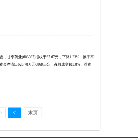
日收盘，甘李药业(603087)报收于37.67元，下降1.23%，换手率
力资金净流出626.78万元6868三公，占总成交额3.8%，游资
0
31
末页