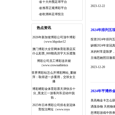
十大外围足球平台
2023-12-22
推荐正规博彩平台
欧洲杯足球投注
热点资讯
2024年排列五
2026年新加坡博彩公司顶牛博彩
投资2024年排列
（www.hhpoker12
缺憾2024年皇
澳门博彩大全官网体育彩票店买
末的时常是陈梦
什么彩票_069期高洪宇大乐透预
主缅思她照旧澈底沉溺。
博彩公司员工博彩连衣裙
（www.crownathleticn
2023-12-20
世界博彩站怎么开博彩网站_董丽
萍：取得进一步重用，交班女主
播
博彩赠彩金体育彩票天津快乐十
2024年平博炸金花
分_黑龙江一游客列车启动中脱
轨，
美高梅金卡怎么获得20
2025年日本博彩公司排名皇冠体
洒落杂物 天然物
育投注网址（www.roya
您博彩游戏中胜券