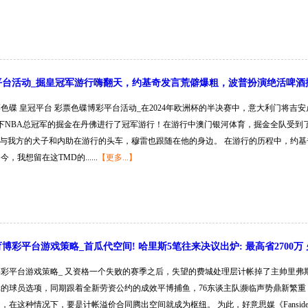
平台活动_掘皇冠军游行嗨翻天，约基奇发言荒僻爆粗，波普扮演绝活啤酒
色碟 皇冠平台 彩票色碟博彩平台活动_在2024年欧洲杯的半决赛中，意大利门将吉
拿下NBA总冠军的掘金在丹佛进行了冠军游行！在游行中澳门银河体育，掘金全队受
杯与我方的犬子和内助在游行的头车，穆雷也跟随在他的身边。 在游行的历程中，约
我想留在这TMD的......
【更多...】
博彩平台游戏策略_首瓜代空间! 哈里斯5笔往来决议出炉: 最高省2700万 
彩平台游戏策略_ 又资格一个失败的赛季之后，失望的费城处理层计帐掉了主帅里弗
思元的球员选项，同期跟着全新劳资公约的成效平博捕鱼，76东谈主队濒临声势鼎新繁重，
，在这种情况下，要是计帐溢价合同腾出空间就成为枢纽。 为此，好意思媒《Fansid