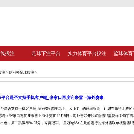
在线投注
足球下注平台
实力体育平台投注
篮球体育
投注
>
欧洲杯足球投注
>
彩平台是否支持手机客户端_张家口再度迎来雪上海外赛事
台是否支持手机客户端_皇冠登3管理网址 __K_HT__的赔率很高，让您在赢得比赛的同时也
87 原标题：张家口再度迎来雪上海外赛事 12月9日，海外雪联开脱式滑雪U型花样本
出色，第二跳赢得94.25分，夺得冠军。 皇冠hg86a 在此前进行的海外雪联单板