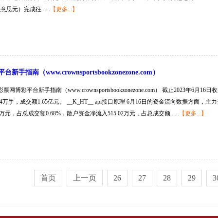
思元）完成往......
【更多...】
手指南（www.crownsportsbookzonezone.com）
博彩平台新手指南（www.crownsportsbookzonezone.com） 截止2023年6月16
.34万手，成交额1.65亿元。 __K_HT__ api接口原理 6月16日的资金流向数据方面，主
5万元，占总成交额0.68%，散户资金净流入515.02万元，占总成交额......
【更多...】
首页
上一页
26
27
28
29
3