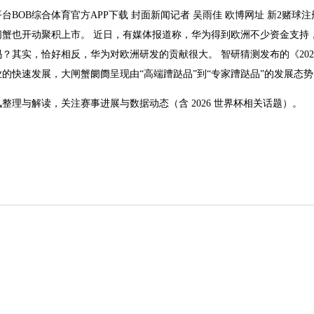
络平台BOB综合体育官方APP下载 封面新闻记者 吴雨佳 欧博网址 新2赌
蟹也开动聚积上市。 近日，有媒体报道称，华为得到欧洲不少资金支持，
？其实，恰好相反，华为对欧洲研发的贡献很大。 智研猜测发布的《20
的快速发展，大闸蟹阛阓呈现由“高端蹧跶品”到“专家蹧跶品”的发展态
整理与解读，关注赛事进展与数据动态（含 2026 世界杯相关话题）。