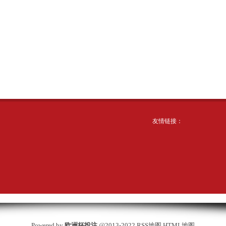
友情链接：
Powered by
欧洲杯投注
@2013-2022
RSS地图
HTML地图