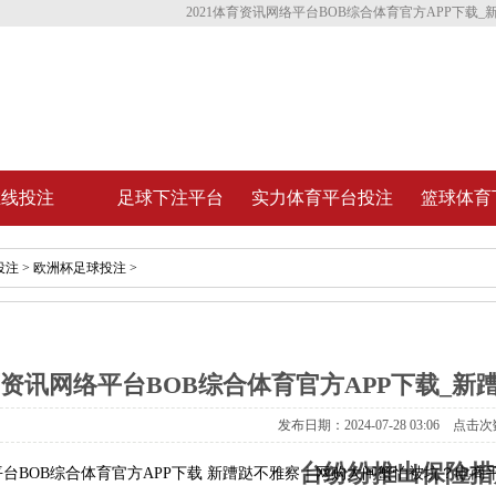
2021体育资讯网络平台BOB综合体育官方APP下
在线投注
足球下注平台
实力体育平台投注
篮球体育
投注
>
欧洲杯足球投注
>
体育资讯网络平台BOB综合体育官方APP下载_
发布日期：2024-07-28 03:06 点击次
台纷纷推出保险措
络平台BOB综合体育官方APP下载 新蹧跶不雅察｜网购大闸蟹怕被坑？电