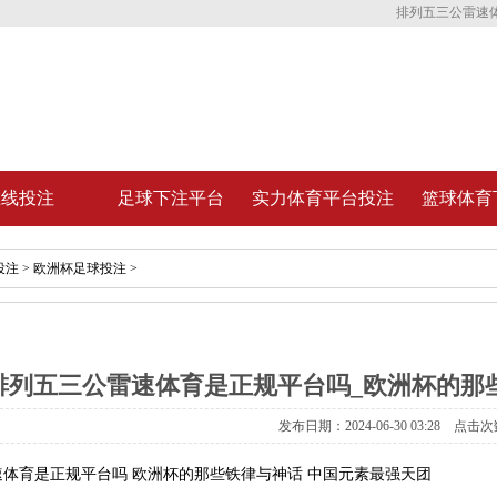
排列五三公雷速
在线投注
足球下注平台
实力体育平台投注
篮球体育
投注
>
欧洲杯足球投注
>
排列五三公雷速体育是正规平台吗_欧洲杯的那
发布日期：2024-06-30 03:28 点击次
体育是正规平台吗 欧洲杯的那些铁律与神话 中国元素最强天团