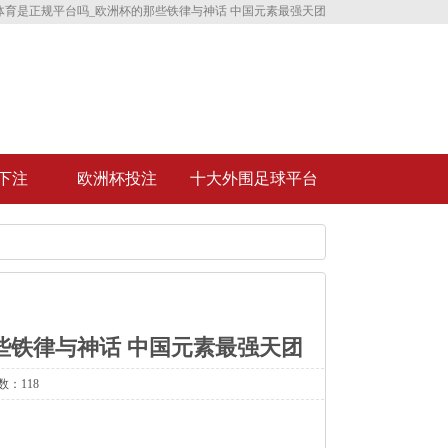
体育是正规平台吗_欧洲杯的那些铁律与神话 中国元素最强天团
下注
欧洲杯投注
十大外围足球平台
些铁律与神话 中国元素最强天团
数：118