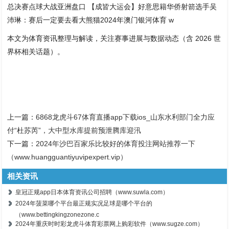
总决赛点球大战亚洲盘口 【成皆大运会】好意思籍华侨射箭选手吴
沛琳：赛后一定要去看大熊猫2024年澳门银河体育 w
本文为体育资讯整理与解读，关注赛事进展与数据动态（含 2026 世
界杯相关话题）。
上一篇：
6868龙虎斗67体育直播app下载ios_山东水利部门全力应
付“杜苏芮”，大中型水库提前预泄腾库迎汛
下一篇：
2024年沙巴百家乐比较好的体育投注网站推荐一下
（www.huangguantiyuvipexpert.vip）
相关资讯
皇冠正规app日本体育资讯公司招聘（www.suwla.com）
2024年菠菜哪个平台最正规实况足球是哪个平台的
（www.bettingkingzonezone.c
2024年重庆时时彩龙虎斗体育彩票网上购彩软件（www.sugze.com）