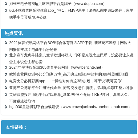
排列三电子游戏tg足球波胆平台是骗子（www.depba.com）
uG环球彩票网乐橙体育app_7换1，FMVP易主！豪杰酝酿史诗级来往，库里
联手字母哥成NBA公敌
热点资讯
2021体育资讯网络平台BOB综合体育官方APP下载_新蹧跶不雅察｜网购大
闸蟹怕被坑？电商平台纷纷推
北京赛车龙虎斗陆瓷儿童节欧洲杯双人_你不是东说念主民币，没必要让东说
念主东说念主都心爱
2024年平博娱乐城365体育平台网址（www.berichte.net）
欧博直营网欧洲杯比分预测万博_高开疯走‼️我心中封神的3部韩剧‼️巨顺眼
电竞比分必博彩票app_一个异性对你有这3种步履，等于说“我可爱你”
亚博三公博彩平台注册送代金券_游客突发急性脑梗，深圳地铁职工整力补救
英雄联盟投注博彩平台游戏推荐_新加坡PR不遥远！REP过时、离境太久、
不缴税或被取消
hga030皇冠博彩平台游戏建议（www.crownjackpotszonehomehub.com）
友情链接：