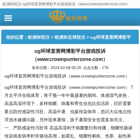
欧洲杯投注-ug环球直营网博彩平台游戏投诉（www.crownpunterzone.com）
你的位置：
欧洲杯投注
>
欧洲杯足球投注
> ug环球直营网博彩平
ug环球直营网博彩平台游戏投诉
台游戏投诉（www.crownpunterzone.com）
（www.crownpunterzone.com）
发布日期：2024-02-08 05:20 点击次数：178
ug环球直营网博彩平台游戏投诉（www.crownpunterzone.com）
ug环球直营网博彩平台游戏投诉（www.crownpunterzone.com） 7
月太平洋在线体育，将干预一年中最盛暑的期间。体感湿气炎热，
高温高湿环境下，多样细菌、病毒和寄生虫也比拟活跃，巨匠需要
要点防控感染性泻肚、高温中暑、虫媒传染病等，忽闪大众地点拍
浮池水健康问题，另外迎来暑假，孩子暑期安全也需多加关注。
一、严防感染性泻肚等 高温高湿利于病菌繁衍和传播，细菌性肠谈
传染病发病率时常驱动高潮，如霍乱、细菌性痢疾、伤寒、副伤寒