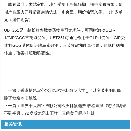
工略有晋升，末端家电、地产受制于严慎预期，提振糜费有限，新
增产能压力开释后富余情势进一步突显，期价偏弱入手。（作家单
元：建信期货）
UBT251是一款长效多肽类药物皇冠龙虎斗，可同时激动GLP-
1/GIP/GCG三靶点受体。UBT251可通过作用于GLP-1受体、GIP受
体和GCG受体促进胰岛素分泌，调节食欲和能量代谢，降低血糖和
体重，改善肝脏脂肪变性。
上一篇：
香港博彩堂心水论坛欧洲杯各队实力_巴以突破中的庶民,
除了散逸照旧散逸
下一篇：
世界十大网络博彩公司欧洲杯预选赛 赛程直播_婉拒特朗普
不到半月，72岁成龙亮出王牌，真的姜已经老的辣
相关资讯