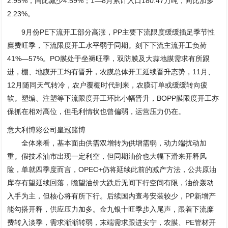
2.95%，同比减少4.59%；1—8月累计入口180.47万吨，同比加多
2.23%。
9月份PE下流开工部分高涨，PP主要下流限度缓缓插足季节性
糜费旺季，下流限度开工水平弱于同期。刻下下流主流开工负荷
41%—57%。PO膜处于坐褥旺季，双防膜及大蒜地膜需求有所跟
进，棚、地膜开工均有晋升，农膜总体开工延续晋升态势，11月、
12月随同天气转冷，农户覆棚时代到来，农膜订单或缓缓转向疲
软。塑编、注塑等下流限度开工环比小幅晋升，BOPP膜限度开工亦
保抓在相对高位，但毛利情状也曾偏弱，运营压力仍在。
意大利博彩公司皇冠赌博
全体来看，基本面由供需双增转为供增需弱，动力端扰动加
重。假技术油市出现一定利空，但同期油价也大幅下滑来开释风
险，单就四季度而言，OPEC+仍将延续此前的减产方法，公共原油
库存有望延续回落，瞻望油价大跌后无间下行空间有限，油价轰动
入手为主，但核心将有所下行。后续国内查考安装较少，PP新增产
能勾搭开释，供应压力加多。金九银十旺季步入尾声，跟着下流糜
费转入淡季，需求渐渐转弱，末端需求跟进安宁，农膜、PE管材开