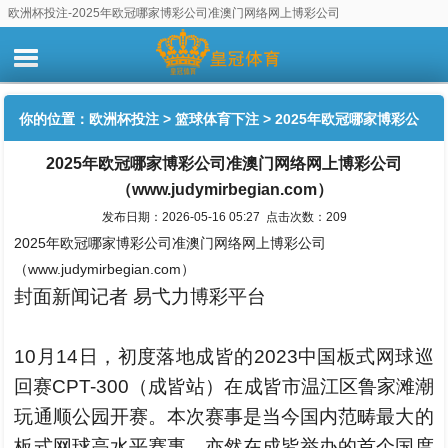
欧洲杯投注-2025年欧冠哪家博彩公司准澳门网络网上博彩公司
（www.judymirbegian.com）
你的位置：
欧洲杯投注
>
篮球体育下注
> 2025年欧冠哪家博彩公
2025年欧冠哪家博彩公司准澳门网络网上博彩公司
司准澳门网络网上博彩公司（www.judymirbegian.com）
（www.judymirbegian.com）
发布日期：2026-05-16 05:27 点击次数：209
2025年欧冠哪家博彩公司准澳门网络网上博彩公司
（www.judymirbegian.com）
封面新闻记者 易弋力博彩平台
10月14日，初度落地成皆的2023中国板式网球巡
回赛CPT-300（成皆站）在成皆市温江区鲁家滩潮
玩通顺公园开赛。本次赛事是当今国内范畴最大的
板式网球高水平赛事，亦然在成皆举办的首个国度