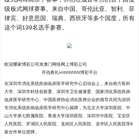
级板式网球赛事。来自中国、哥伦比亚、智利、菲
律宾、好意思国、瑞典、西班牙等多个国度，所有
这个词139名选手参赛。
欧冠哪家博彩公司准澳门网络网上博彩公司
开动典礼\n\t\t\t\t\t\t\t博彩平台
在深圳市消化系统疾病临床医学研究中心启动会上，来自南方医科
大学、深圳市科技创新委、深圳市卫生健康委、国家消化系统疾病
临床医学研究中心、中国医师协会消化医师分会的领导共同为深圳
市消化系统疾病临床医学研究中心揭牌，为北京大学深圳医院、中
山大学第七附属医院、香港大学深圳医院、深圳市中医院、宝安区
人民医院、罗湖区人民医院、龙岗区人民医院、龙华区人民医院等8
家合作单位授牌。