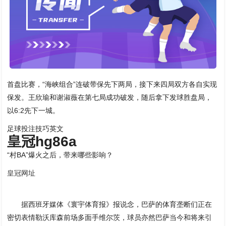
首盘比赛，“海峡组合”连破带保先下两局，接下来四局双方各自实现
保发。王欣瑜和谢淑薇在第七局成功破发，随后拿下发球胜盘局，
以6:2先下一城。
足球投注技巧英文
皇冠hg86a
“村BA”爆火之后，带来哪些影响？
皇冠网址
据西班牙媒体《寰宇体育报》报说念，巴萨的体育垄断们正在
密切表情勒沃库森前场多面手维尔茨，球员亦然巴萨当今和将来引