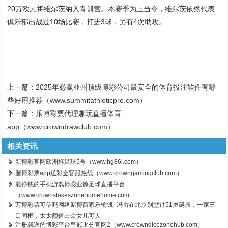
20万欧元将维尔茨纳入青训营。本赛季为止当今，维尔茨依然代表
俱乐部出战过10场比赛，打进3球，另有4次助攻。
上一篇：
2025年必赢亚州顶级博彩公司最安全的体育投注软件有哪
些好用推荐（www.summitathleticpro.com）
下一篇：
乐博彩票代理趣玩直播体育
app（www.crowndrawclub.com）
相关资讯
新博彩官网欧洲杯足球5号（www.hg86i.com）
赌博彩票app送彩金客服热线（www.crowngamingclub.com）
能挣钱的手机游戏博彩业馀足球直播平台
（www.crownstakeszonehomehome.com
万博彩票可信吗网络赌博百家乐输钱_冯雷在北京别墅过51岁诞辰，一家三
口同框，太太颜值出众女儿可人
注册就送的博彩平台皇冠比分官网2（www.crowndicezonehub.com）