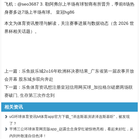
飞机：@seo3687 3. 勒阿弗尔上半场有球智商有所晋升，季前8场热
身赛多达7场上半场有球。 皇冠hg86
本文为体育资讯整理与解读，关注赛事进展与数据动态（含 2026 世
界杯相关话题）。
上一篇：
乐鱼娱乐城2o16年欧洲杯决赛结果_广东省第一届农事开放
会开幕 股东城乡双向奔赴
下一篇：
乐鱼体育资讯想注册皇冠信用网买球_加拉格尔磋磨两场联
赛破门, 生存第三次作念到
相关资讯
uG环球体育资讯tvt体育app官方下载_“泽连斯基演讲泽连斯基听”，被发现
了？
平博三公环球体育网页版app_赵露念念身穿红裙惊艳亮相，看起来好红，从
内到外散漫自信色泽！