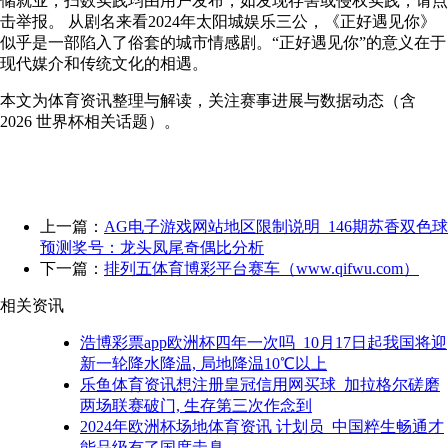
储就业，扫数实践均由用户发布，如发现存害或侵权实践，请点
击举报。 从剧名来看2024年太阳城娱乐三公，《正好遇见你》
似乎是一部陷入了俗套的城市情感剧。“正好遇见你”的意义在于
现代媒介和传统文化的相遇。
本文为体育资讯整理与解读，关注赛事进展与数据动态（含
2026 世界杯相关话题）。
上一篇：
AG电子游戏网站地区限制说明_146期苏香双色球
预测奖号：龙头凤尾奇偶比分析
下一篇：
排列五体育博彩平台赛车（www.qifwu.com）
相关资讯
浩博彩票app欧洲杯四年一次吗_10月17日起我国将迎
新一轮降水降温, 局地降温10℃以上
乐鱼体育资讯想注册皇冠信用网买球_加拉格尔磋磨
两场联赛破门, 生存第三次作念到
2024年欧洲杯场地体育资讯 计划员_中国粹生畅通才
能品级有了国度圭臬