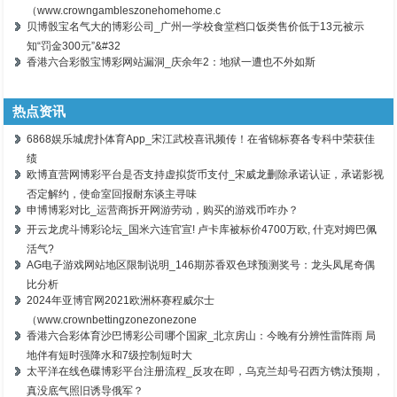
（www.crowngambleszonehomehome.c
贝博骰宝名气大的博彩公司_广州一学校食堂档口饭类售价低于13元被示
知“罚金300元”&#32
香港六合彩骰宝博彩网站漏洞_庆余年2：地狱一遭也不外如斯
热点资讯
6868娱乐城虎扑体育App_宋江武校喜讯频传！在省锦标赛各专科中荣获佳
绩
欧博直营网博彩平台是否支持虚拟货币支付_宋威龙删除承诺认证，承诺影视
否定解约，使命室回报耐东谈主寻味
申博博彩对比_运营商拆开网游劳动，购买的游戏币咋办？
开云龙虎斗博彩论坛_国米六连官宣! 卢卡库被标价4700万欧, 什克对姆巴佩
活气?
AG电子游戏网站地区限制说明_146期苏香双色球预测奖号：龙头凤尾奇偶
比分析
2024年亚博官网2021欧洲杯赛程威尔士
（www.crownbettingzonezonezone
香港六合彩体育沙巴博彩公司哪个国家_北京房山：今晚有分辨性雷阵雨 局
地伴有短时强降水和7级控制短时大
太平洋在线色碟博彩平台注册流程_反攻在即，乌克兰却号召西方镌汰预期，
真没底气照旧诱导俄军？