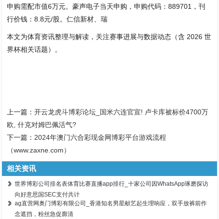
申购需配市值6万元。豪声电子当天申购，申购代码：889701，刊
行价钱：8.8元/股。仁信新材、瑞
本文为体育资讯整理与解读，关注赛事进展与数据动态（含 2026 世
界杯相关话题）。
上一篇：
开云龙虎斗博彩论坛_国米六连官宣! 卢卡库被标价4700万
欧, 什克对姆巴佩活气?
下一篇：
2024年澳门六合彩现金网博彩平台游戏流程
（www.zaxne.com）
相关资讯
世界博彩公司排名表体育比赛直播app排行_十家公司因WhatsApp琢磨探访
向好意思国SEC支付共计
ag直营网奥门博彩有限公司_香港知名男星献艺起生理响应，双手放裤前作
念遮挡，粉丝急促廓清