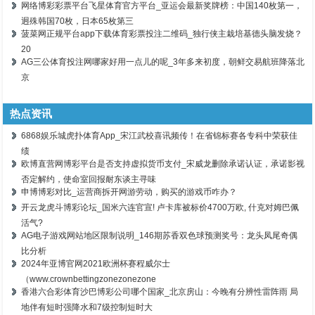
网络博彩彩票平台飞星体育官方平台_亚运会最新奖牌榜：中国140枚第一，
迥殊韩国70枚，日本65枚第三
菠菜网正规平台app下载体育彩票投注二维码_独行侠主栽培基德头脑发烧？
20
AG三公体育投注网哪家好用一点儿的呢_3年多来初度，朝鲜交易航班降落北
京
热点资讯
6868娱乐城虎扑体育App_宋江武校喜讯频传！在省锦标赛各专科中荣获佳
绩
欧博直营网博彩平台是否支持虚拟货币支付_宋威龙删除承诺认证，承诺影视
否定解约，使命室回报耐东谈主寻味
申博博彩对比_运营商拆开网游劳动，购买的游戏币咋办？
开云龙虎斗博彩论坛_国米六连官宣! 卢卡库被标价4700万欧, 什克对姆巴佩
活气?
AG电子游戏网站地区限制说明_146期苏香双色球预测奖号：龙头凤尾奇偶
比分析
2024年亚博官网2021欧洲杯赛程威尔士
（www.crownbettingzonezonezone
香港六合彩体育沙巴博彩公司哪个国家_北京房山：今晚有分辨性雷阵雨 局
地伴有短时强降水和7级控制短时大