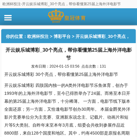
欧洲杯投注-开云娱乐城博彩_30个亮点，帮你看懂第25届上海外洋电影节
你的位置：
欧洲杯投注
>
博彩平台
> 开云娱乐城博彩_30个亮点，
开云娱乐城博彩_30个亮点，帮你看懂第25届上海外洋电影
帮你看懂第25届上海外洋电影节
节
发布日期：2024-01-15 03:56 点击次数：131
开云娱乐城博彩 30个亮点，帮你看懂第25届上海外洋电影节
开云娱乐城博彩 四肢国内独一的A类外洋电影节乐鱼体育，创办于
1993年的上海外洋电影节，至今已得胜举办了24届。而将至本日开
幕的第25届上海外洋电影节，十分稀薄。 一方面，电影节线下版本
全面还原；另一方面，又恰逢电影节创办30周年。 本届金爵奖外洋
影片竞赛单位分为主竞赛、亚洲新东说念主、记载片、动画片和短
片等5大类别。自昨年末至本年3月底，组委会共收到参展作品近
8800部，来自128个国度和地区。其中，约有4500部是原报名周期