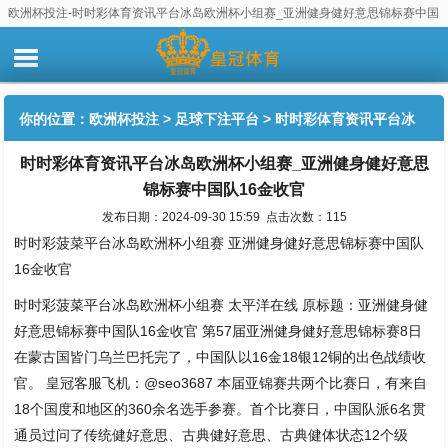
欧洲杯投注-时时彩体育资讯平台冰岛欧洲杯小组赛_亚洲健身健好意思锦标赛中国
队16金收官
你的位置：
欧洲杯投注
>
足球下注平台
> 时时彩体育资讯平台冰
时时彩体育资讯平台冰岛欧洲杯小组赛_亚洲健身健好意思
岛欧洲杯小组赛_亚洲健身健好意思锦标赛中国队16金收官
锦标赛中国队16金收官
发布日期：2024-09-30 15:59 点击次数：115
时时彩菠菜平台冰岛欧洲杯小组赛 亚洲健身健好意思锦标赛中国队
16金收官
时时彩菠菜平台冰岛欧洲杯小组赛 太平洋在线 原标题：亚洲健身健
好意思锦标赛中国队16金收官 第57届亚洲健身健好意思锦标赛8日
在蒙古国皆门乌兰巴托完了，中国队以16金18银12铜的出色战绩收
官。 皇冠客服飞机：@seo3687 本届亚锦赛共两个比赛日，有来自
18个国度和地区的360余名选手参赛。首个比赛日，中国队派6名贯
通员过问了传统健好意思、古典健好意思、古典健体状态12个级