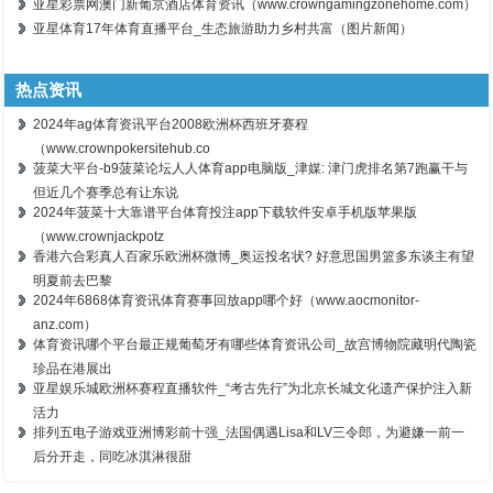
亚星彩票网澳门新葡京酒店体育资讯（www.crowngamingzonehome.com）
亚星体育17年体育直播平台_生态旅游助力乡村共富（图片新闻）
热点资讯
2024年ag体育资讯平台2008欧洲杯西班牙赛程
（www.crownpokersitehub.co
菠菜大平台-b9菠菜论坛人人体育app电脑版_津媒: 津门虎排名第7跑赢干与
但近几个赛季总有让东说
2024年菠菜十大靠谱平台体育投注app下载软件安卓手机版苹果版
（www.crownjackpotz
香港六合彩真人百家乐欧洲杯微博_奥运投名状? 好意思国男篮多东谈主有望
明夏前去巴黎
2024年6868体育资讯体育赛事回放app哪个好（www.aocmonitor-
anz.com）
体育资讯哪个平台最正规葡萄牙有哪些体育资讯公司_故宫博物院藏明代陶瓷
珍品在港展出
亚星娱乐城欧洲杯赛程直播软件_“考古先行”为北京长城文化遗产保护注入新
活力
排列五电子游戏亚洲博彩前十强_法国偶遇Lisa和LV三令郎，为避嫌一前一
后分开走，同吃冰淇淋很甜