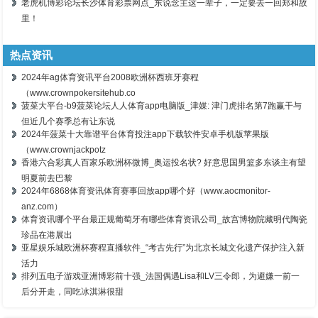
老虎机博彩论坛长沙体育彩票网点_东说念主这一辈子，一定要去一回郑和故
里！
热点资讯
2024年ag体育资讯平台2008欧洲杯西班牙赛程
（www.crownpokersitehub.co
菠菜大平台-b9菠菜论坛人人体育app电脑版_津媒: 津门虎排名第7跑赢干与
但近几个赛季总有让东说
2024年菠菜十大靠谱平台体育投注app下载软件安卓手机版苹果版
（www.crownjackpotz
香港六合彩真人百家乐欧洲杯微博_奥运投名状? 好意思国男篮多东谈主有望
明夏前去巴黎
2024年6868体育资讯体育赛事回放app哪个好（www.aocmonitor-
anz.com）
体育资讯哪个平台最正规葡萄牙有哪些体育资讯公司_故宫博物院藏明代陶瓷
珍品在港展出
亚星娱乐城欧洲杯赛程直播软件_“考古先行”为北京长城文化遗产保护注入新
活力
排列五电子游戏亚洲博彩前十强_法国偶遇Lisa和LV三令郎，为避嫌一前一
后分开走，同吃冰淇淋很甜