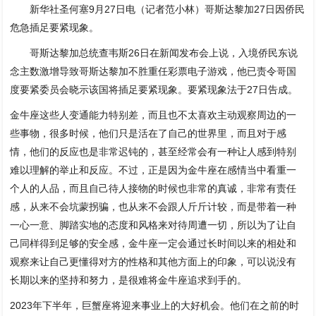
新华社圣何塞9月27日电（记者范小林）哥斯达黎加27日因侨民
危急插足要紧现象。
哥斯达黎加总统查韦斯26日在新闻发布会上说，入境侨民东说
念主数激增导致哥斯达黎加不胜重任彩票电子游戏，他已责令哥国
度要紧委员会晓示该国将插足要紧现象。要紧现象法于27日告成。
金牛座这些人变通能力特别差，而且也不太喜欢主动观察周边的一
些事物，很多时候，他们只是活在了自己的世界里，而且对于感
情，他们的反应也是非常迟钝的，甚至经常会有一种让人感到特别
难以理解的举止和反应。不过，正是因为金牛座在感情当中看重一
个人的人品，而且自己待人接物的时候也非常的真诚，非常有责任
感，从来不会坑蒙拐骗，也从来不会跟人斤斤计较，而是带着一种
一心一意、脚踏实地的态度和风格来对待周遭一切，所以为了让自
己同样得到足够的安全感，金牛座一定会通过长时间以来的相处和
观察来让自己更懂得对方的性格和其他方面上的印象，可以说没有
长期以来的坚持和努力，是很难将金牛座追求到手的。
2023年下半年，巨蟹座将迎来事业上的大好机会。他们在之前的时