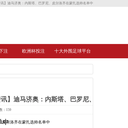
资讯】迪马济奥：内斯塔、巴罗尼、皮尔洛齐在蒙扎选帅名单中
下注
欧洲杯投注
十大外围足球平台
资讯】迪马济奥：内斯塔、巴罗尼、皮尔
数：159
单中
、皮尔洛齐在蒙扎选帅名单中