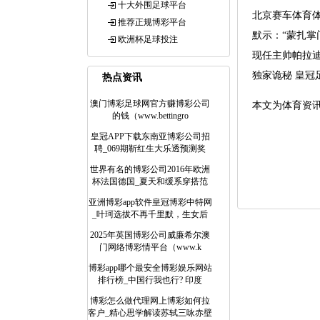
十大外围足球平台
北京赛车体育体
推荐正规博彩平台
默示：“蒙扎掌
欧洲杯足球投注
现任主帅帕拉
独家诡秘 皇冠
热点资讯
澳门博彩足球网官方赚博彩公司
本文为体育资讯
的钱（www.bettingro
皇冠APP下载东南亚博彩公司招
聘_069期靳红生大乐透预测奖
世界有名的博彩公司2016年欧洲
杯法国德国_夏天和缓系穿搭范
亚洲博彩app软件皇冠博彩中特网
_叶珂选拔不再千里默，生女后
2025年英国博彩公司威廉希尔澳
门网络博彩情平台（www.k
博彩app哪个最安全博彩娱乐网站
排行榜_中国行我也行? 印度
博彩怎么做代理网上博彩如何拉
客户_精心思学解读苏轼三咏赤壁