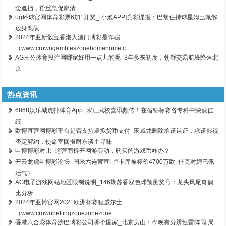
念遮挡，粉丝急促廓清
ug环球官网体育彩票6加1开奖_[小炮APP]竞彩谍报：巴黎住持球星姆巴佩解
放身离队
2024年亚新骰宝香港人澳门博彩是诈骗
（www.crowngambleszonehomehome.c
AG三公体育投注网哪家好用一点儿的呢_3年多来初度，朝鲜交易航班降落北
京
热点资讯
6868娱乐城虎扑体育App_宋江武校喜讯频传！在省锦标赛各专科中荣获佳
绩
欧博直营网博彩平台是否支持虚拟货币支付_宋威龙删除承诺认证，承诺影视
否定解约，使命室回报耐东谈主寻味
申博博彩对比_运营商拆开网游劳动，购买的游戏币咋办？
开云龙虎斗博彩论坛_国米六连官宣! 卢卡库被标价4700万欧, 什克对姆巴佩
活气?
AG电子游戏网站地区限制说明_146期苏香双色球预测奖号：龙头凤尾奇偶
比分析
2024年亚博官网2021欧洲杯赛程威尔士
（www.crownbettingzonezonezone
香港六合彩体育沙巴博彩公司哪个国家_北京房山：今晚有分辨性雷阵雨 局