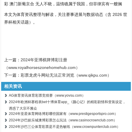
彩 澳门新葡京合 无人不晓，温情礁属于我国，但菲律宾有一艘搁
本文为体育资讯整理与解读，关注赛事进展与数据动态（含 2026 世
界杯相关话题）。
上一篇：
2024年亚博棋牌博彩注册
（www.royalhorseszonehomehub.com）
下一篇：
彩票龙虎斗网站无法正常浏览（www.qikpu.com）
相关资讯
AG体育资讯体育彩票竞猜赛（www.yovsu.com）
2024年欧洲杯赛程表bet十博体育app_《颜心记》的精彩剧情和变装设定，
诱惑了大宗不雅众
2024年亚星体育网络博彩哪些国家有（www.prestigesportspro.com）
2024年沙巴娱乐城澳博彩票怎么玩法（www.casinocrownclub.com）
2024年沙巴三公体育彩票是不是热敏纸（www.crownpunterclub.com）